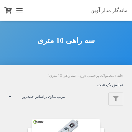
ماندگار مدار آوین
TOGGLE
NAVIGATION
سه راهی 10 متری
خانه
/ محصولات برچسب خورده “سه راهی 10 متری”
نمایش یک نتیجه