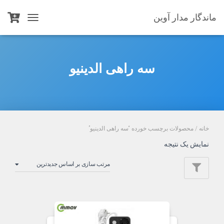
ماندگار مدار آوین
TOGGLE
NAVIGATION
سه راهی الدینیو
خانه
/ محصولات برچسب خورده “سه راهی الدینیو”
نمایش یک نتیجه