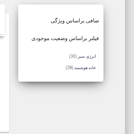
صافی براساس ویژگی
فیلتر براساس وضعیت موجودی
3
انرژی سبز
30
0
2
خانه هوشمند
28
د
م
8
م
ح
م
م
ت
ص
ح
ا
و
و
ص
ک
ل
و
ر
ل