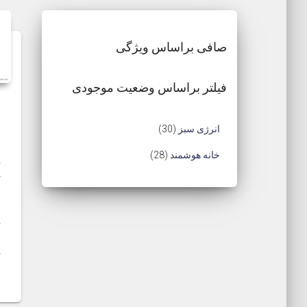
صافی براساس ویژگی
فیلتر براساس وضعیت موجودی
3
انرژی سبز
30
0
2
خانه هوشمند
28
ک
م
8
آ
ح
ب
م
ن
ص
ح
ک
و
ا
ص
ک
ل
و
ر
ل