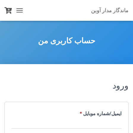
ماندگار مدار آوین
T
O
G
G
L
حساب کاربری من
E
N
A
V
I
G
A
T
ورود
I
O
N
ایمیل/شماره موبایل
*