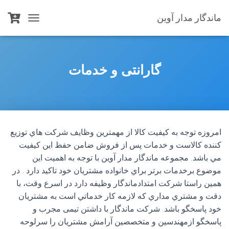
ماندگار مدار آوین
T
O
G
G
L
گارانتی و خدمات
E
N
A
V
I
G
امروزه توجه به كيفيت كالا از مهمترين وظايف شركت هاي توزيع
A
T
كننده كالاست و خدمات پس از فروش ضامن حفظ اين كيفيت
I
مي باشد. مجموعه ماندگار مدار آوین با توجه به اهميت اين
O
موضوع برخدمات برتر براي خانواده مشتريان خود تاكيد دارد . در
N
همين راستا شركت امتدادماندگار وظيفه دارد در اسرع وقت، با
دقت و مشتري مداري كه لازمه كار خدماتي است به مشتريان
خود پاسخگو باشد. شركت ماندگار با داشتن تیمی مجرب و
پاسخگو ازمهندسين و متخصصين آرامش مشتريان را سرلوحه